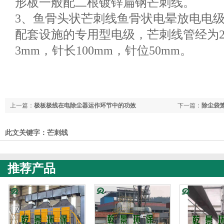
形板一般配二根镀锌扁钢芒刺线。
3、鱼骨头状芒刺线鱼骨状电晕放电电
配套设施的专用型电级，芒刺线管经为25
3mm，针长100mm，针位50mm。
上一篇：
极板极线在电除尘器运作环节中的功效
下一篇：
除尘袋
此文关键字：芒刺线
推荐产品