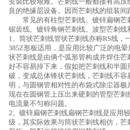
安裝比较艰难。芒刺线一般都接有高压
良的绝缘层设备。因而芒刺线的组装间
常见的有柱型芒刺线、镀锌扁钢芒刺
锯齿线、镀锌角钢芒刺线、波型芒刺线
1、筒状芒刺线管状芒刺线亦称RS线，一
385Z形板适用，是应用比较广泛的电
状芒刺线是由俩个弧形管构成并焊住芒
好不容易掉下来，假如把芒刺线和半圆
破，变成总体锋状芒刺线，芒刺线不容
明，与圆钢管相对性的布袋式除尘器极
现在在圆钢管上压出来硬刺的管型芒刺
电流量不匀称问题。
2、镀锌扁钢芒刺线扁钢芒刺线是应用
级，其实际效果与筒状芒刺线相仿，芒刺线