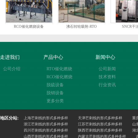
RCO催化燃烧设备
沸石转轮吸附-RTO
SNCR干
走进我们
产品中心
新闻中心
公司介绍
RTO催化燃烧
公司新闻
RCO催化燃烧
技术资料
脱硫设备
行业资讯
脱销设备
更多分类
地区分站:
上海芒刺线的形式多种多样
天津芒刺线的形式多种多样
重
浙江芒刺线的形式多种多样
江苏芒刺线的形式多种多样
山
四川芒刺线的形式多种多样
陕西芒刺线的形式多种多样
湖
山西芒刺线的形式多种多样
内蒙古芒刺线的形式多种多样