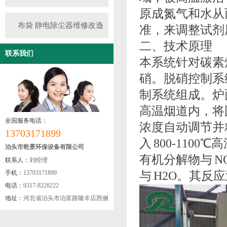
原成氮气和水从
布袋 静电除尘器维修改造
准，来调整试剂
二、技术原理
联系我们
本系统针对碳素
硝。脱硝控制系
制系统组成。炉
高温烟道内，将
全国服务电话：
浓度自动调节并
13703171899
入 800-11
泊头市乾景环保设备有限公司
有机分解物与 N
联系人：
刘经理
与 H2O。其反应
手机：
13703171899
电话：
0317-8228222
地址：
河北省泊头市泊富路隆丰店西侧