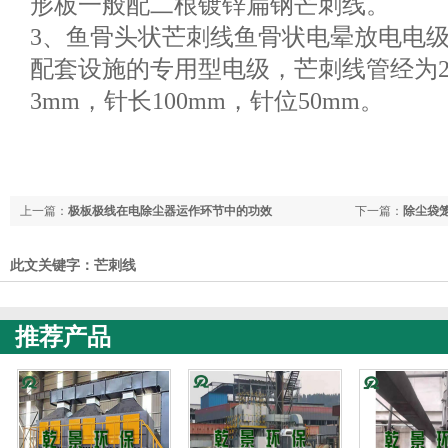
形板一般配二根镀锌扁钢芒刺线。
3、鱼骨头状芒刺线鱼骨状电晕放电电
配套设施的专用型电级，芒刺线管经为25
3mm，针长100mm，针位50mm。
上一篇：
极板极线在电除尘器运作环节中的功效
下一篇：
除尘袋
此文关键字：芒刺线
推荐产品