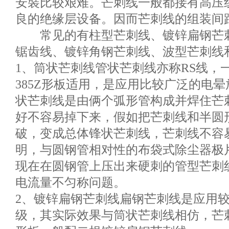
安裝比较艰难。芒刺线一般都接有高压
良的绝缘层设备。因而芒刺线的组装间
常见的有柱型芒刺线、镀锌扁钢芒刺
锯齿线、镀锌角钢芒刺线、波型芒刺线
1、筒状芒刺线管状芒刺线亦称RS线，一
385Z形板适用，是应用比较广泛的电
状芒刺线是由俩个弧形管构成并焊住芒
好不容易掉下来，假如把芒刺线和半圆
破，变成总体锋状芒刺线，芒刺线不容
明，与圆钢管相对性的布袋式除尘器极
现在在圆钢管上压出来硬刺的管型芒刺
电流量不匀称问题。
2、镀锌扁钢芒刺线扁钢芒刺线是应用
级，其实际效果与筒状芒刺线相仿，芒刺线