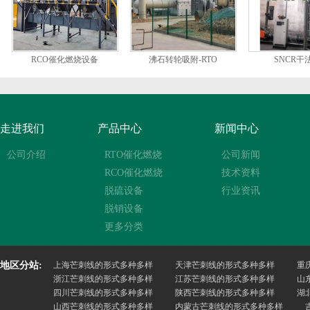
RCO催化燃烧设备
沸石转轮吸附-RTO
SNCR干
走进我们
产品中心
新闻中心
公司介绍
RTO催化燃烧
公司新闻
RCO催化燃烧
技术资料
脱硫设备
行业资讯
脱销设备
更多分类
地区分站:
上海芒刺线的形式多种多样
天津芒刺线的形式多种多样
重
浙江芒刺线的形式多种多样
江苏芒刺线的形式多种多样
山
四川芒刺线的形式多种多样
陕西芒刺线的形式多种多样
湖
山西芒刺线的形式多种多样
内蒙古芒刺线的形式多种多样