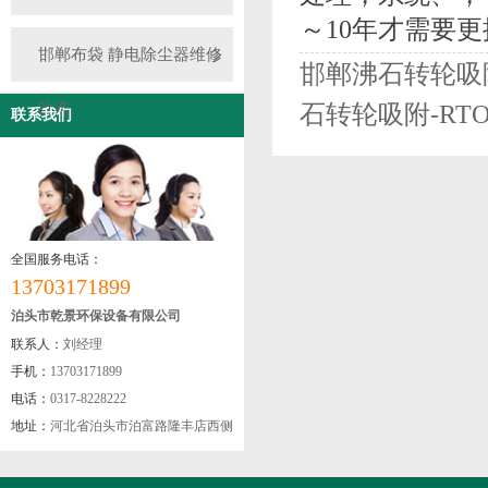
～10年才需要
邯郸布袋 静电除尘器维修
邯郸沸石转轮吸附
石转轮吸附-RT
改造
联系我们
全国服务电话：
13703171899
泊头市乾景环保设备有限公司
联系人：
刘经理
手机：
13703171899
电话：
0317-8228222
地址：
河北省泊头市泊富路隆丰店西侧