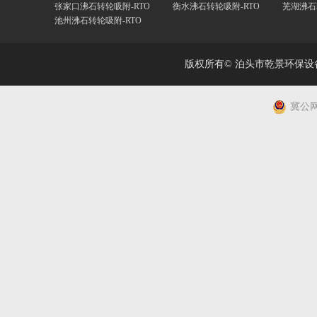
张家口沸石转轮吸附-RTO
衡水沸石转轮吸附-RTO
芜湖沸石
池州沸石转轮吸附-RTO
版权所有© 泊头市乾景环保
冀公网安