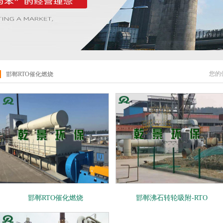
您的
邯郸RTO催化燃烧
邯郸RTO催化燃烧
邯郸沸石转轮吸附-RTO