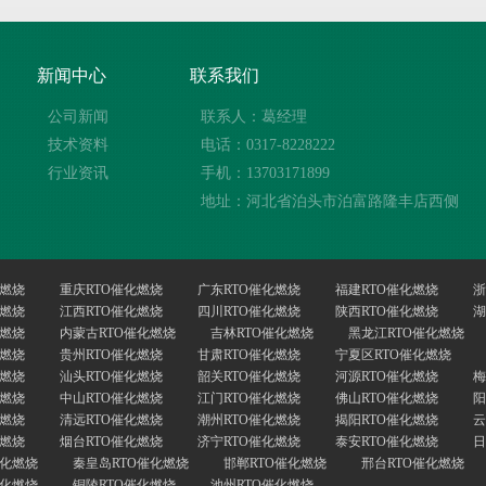
新闻中心
联系我们
公司新闻
联系人：葛经理
技术资料
电话：0317-8228222
行业资讯
手机：13703171899
地址：河北省泊头市泊富路隆丰店西侧
化燃烧
重庆RTO催化燃烧
广东RTO催化燃烧
福建RTO催化燃烧
浙
化燃烧
江西RTO催化燃烧
四川RTO催化燃烧
陕西RTO催化燃烧
湖
化燃烧
内蒙古RTO催化燃烧
吉林RTO催化燃烧
黑龙江RTO催化燃烧
化燃烧
贵州RTO催化燃烧
甘肃RTO催化燃烧
宁夏区RTO催化燃烧
化燃烧
汕头RTO催化燃烧
韶关RTO催化燃烧
河源RTO催化燃烧
梅
化燃烧
中山RTO催化燃烧
江门RTO催化燃烧
佛山RTO催化燃烧
阳
化燃烧
清远RTO催化燃烧
潮州RTO催化燃烧
揭阳RTO催化燃烧
云
化燃烧
烟台RTO催化燃烧
济宁RTO催化燃烧
泰安RTO催化燃烧
日
催化燃烧
秦皇岛RTO催化燃烧
邯郸RTO催化燃烧
邢台RTO催化燃烧
催化燃烧
铜陵RTO催化燃烧
池州RTO催化燃烧