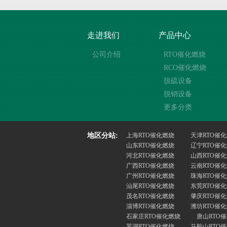
走进我们
产品中心
公司介绍
RTO催化燃烧
RCO催化燃烧
脱硫设备
脱销设备
更多分类
地区分站:
上海RTO催化燃烧
天津RTO催
山东RTO催化燃烧
辽宁RTO催
河北RTO催化燃烧
山西RTO催
广西RTO催化燃烧
云南RTO催
广州RTO催化燃烧
珠海RTO催
汕尾RTO催化燃烧
东莞RTO催
茂名RTO催化燃烧
肇庆RTO催
淄博RTO催化燃烧
潍坊RTO催
石家庄RTO催化燃烧
唐山RTO
芜湖RTO催化燃烧
马鞍山RTO