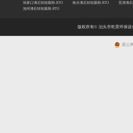
张家口沸石转轮吸附-RTO
衡水沸石转轮吸附-RTO
芜湖沸石
池州沸石转轮吸附-RTO
版权所有© 泊头市乾景环保
冀公网安