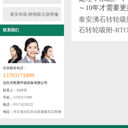
～10年才需要
泰安布袋 静电除尘器维修
泰安沸石转轮吸附
石转轮吸附-RT
改造
联系我们
全国服务电话：
13703171899
泊头市乾景环保设备有限公司
联系人：
刘经理
手机：
13703171899
电话：
0317-8228222
地址：
河北省泊头市泊富路隆丰店西侧